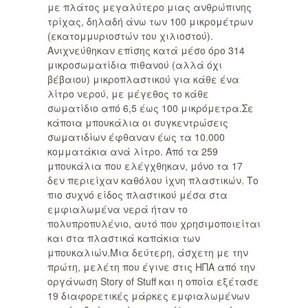
με πλάτος μεγαλύτερο μιας ανθρώπινης
τρίχας, δηλαδή άνω των 100 μικρομέτρων
(εκατομμυριοστών του χιλιοστού).
Ανιχνεύθηκαν επίσης κατά μέσο όρο 314
μικροσωματίδια πιθανού (αλλά όχι
βέβαιου) μικροπλαστικού για κάθε ένα
λίτρο νερού, με μέγεθος το κάθε
σωματίδιο από 6,5 έως 100 μικρόμετρα.Σε
κάποια μπουκάλια οι συγκεντρώσεις
σωματιδίων έφθαναν έως τα 10.000
κομματάκια ανά λίτρο. Από τα 259
μπουκάλια που ελέγχθηκαν, μόνο τα 17
δεν περιείχαν καθόλου ίχνη πλαστικών. Το
πιο συχνό είδος πλαστικού μέσα στα
εμφιαλωμένα νερά ήταν το
πολυπροπυλένιο, αυτό που χρησιμοποιείται
και στα πλαστικά καπάκια των
μπουκαλιών.Μια δεύτερη, άσχετη με την
πρώτη, μελέτη που έγινε στις ΗΠΑ από την
οργάνωση Story of Stuff και η οποία εξέτασε
19 διαφορετικές μάρκες εμφιαλωμένων