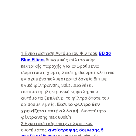
1.Εγκατάσταση Αυτόματου Φίλτρου
BD 30
Blue FIlters
δυναμικής φίλτρανσης
κεντρικής παροχής για αιωρούμενα
σωματίδια, χώμα, λάσπη, σκουριά κλπ από
ενισχυμένο πολυεστερικό δοχείο 5m με
υλικό φίλτρανσης 30Lt . Διαθέτει
αυτόματη ηλεκτρονική κεφαλή, που
αυτόματα ξεπλένει το φίλτρο όποτε του
ορίσουμε εμείς.
Έτσι το φίλτρο δεν
χρειάζεται ποτέ αλλαγή.
Δυνατότητα
φίλτρανσης max 600lt/h
2.Εγκατάσταση επαγγελματικού
συστήματος
αντίστροφης όσμωσης 5