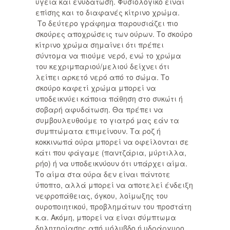
υγεία και ενυδάτωση. Φυσιολογικό είναι
επίσης και το διαφανές κίτρινο χρώμα.
Το δεύτερο γράφημα παρουσιάζει πιο
σκούρες αποχρώσεις των ούρων. Το σκούρο
κίτρινο χρώμα σημαίνει ότι πρέπει
σύντομα να πιούμε νερό, ενώ το χρώμα
του κεχριμπαριού/μελιού δείχνει ότι
λείπει αρκετό νερό από το σώμα. Το
σκούρο καφετί χρώμα μπορεί να
υποδεικνύει κάποια πάθηση στο συκώτι ή
σοβαρή αφυδάτωση. Θα πρέπει να
συμβουλευθούμε το γιατρό μας εάν τα
συμπτώματα επιμείνουν. Τα ροζ ή
κοκκινωπά ούρα μπορεί να οφείλονται σε
κάτι που φάγαμε (παντζάρια, μύρτιλλα,
ρήο) ή να υποδεικνύουν ότι υπάρχει αίμα.
Το αίμα στα ούρα δεν είναι πάντοτε
ύποπτο, αλλά μπορεί να αποτελεί ένδειξη
νεφροπάθειας, όγκου, λοίμωξης του
ουροποιητικού, προβλημάτων του προστάτη
κ.α. Ακόμη, μπορεί να είναι σύμπτωμα
δηλητηρίασης από μόλυβδο ή υδράργυρο.