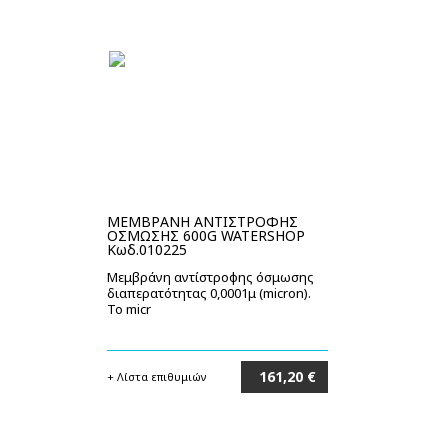
ΜΕΜΒΡΑΝΗ ΑΝΤΙΣΤΡΟΦΗΣ
ΟΣΜΩΣΗΣ 600G WATERSHOP
Κωδ.010225
Μεμβράνη αντίστροφης όσμωσης
διαπερατότητας 0,0001μ (micron).
Το micr
161,20 €
+ Λίστα επιθυμιών
Στο καλάθι