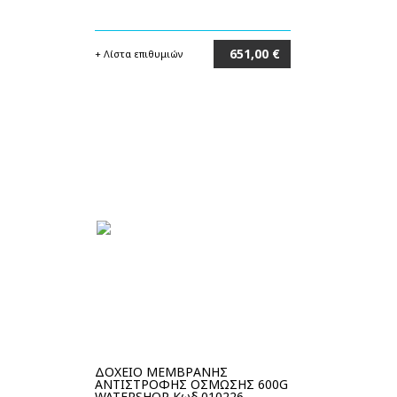
651,00 €
+ Λίστα επιθυμιών
Στο καλάθι
ΔΟΧΕΙΟ ΜΕΜΒΡΑΝΗΣ
ΑΝΤΙΣΤΡΟΦΗΣ ΟΣΜΩΣΗΣ 600G
WATERSHOP Κωδ.010226