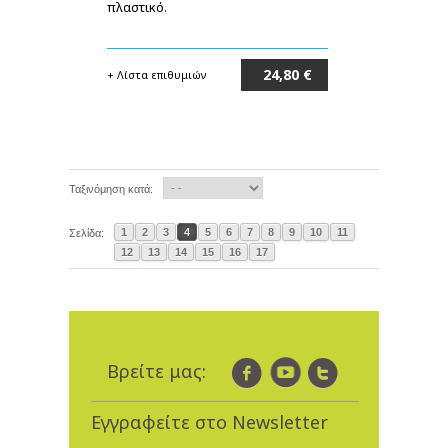
πλαστικό.
24,80 €
+ Λίστα επιθυμιών
Στο καλάθι
Ταξινόμηση κατά:
1
2
3
4
5
6
7
8
9
10
11
Σελίδα:
12
13
14
15
16
17
Βρείτε μας:
Εγγραφείτε στο Newsletter