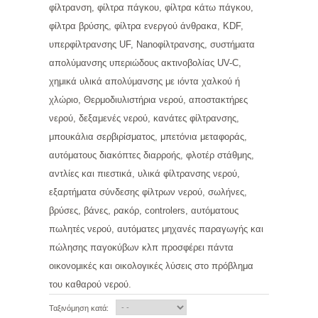
φίλτρανση, φίλτρα πάγκου, φίλτρα κάτω πάγκου,
φίλτρα βρύσης, φίλτρα ενεργού άνθρακα, KDF,
υπερφίλτρανσης UF, Nanoφίλτρανσης, συστήματα
απολύμανσης υπεριώδους ακτινοβολίας UV-C,
χημικά υλικά απολύμανσης με ιόντα χαλκού ή
χλώριο, Θερμοδιυλιστήρια νερού, αποστακτήρες
νερού, δεξαμενές νερού, κανάτες φίλτρανσης,
μπουκάλια σερβιρίσματος, μπετόνια μεταφοράς,
αυτόματους διακόπτες διαρροής, φλοτέρ στάθμης,
αντλίες και πιεστικά, υλικά φίλτρανσης νερού,
εξαρτήματα σύνδεσης φίλτρων νερού, σωλήνες,
βρύσες, βάνες, ρακόρ, controlers, αυτόματους
πωλητές νερού, αυτόματες μηχανές παραγωγής και
πώλησης παγοκύβων κλπ προσφέρει πάντα
οικονομικές και οικολογικές λύσεις στο πρόβλημα
του καθαρού νερού.
Ταξινόμηση κατά: