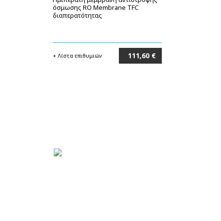
όσμωσης RO Membrane TFC
διαπερατότητας
111,60 €
+ Λίστα επιθυμιών
Στο καλάθι