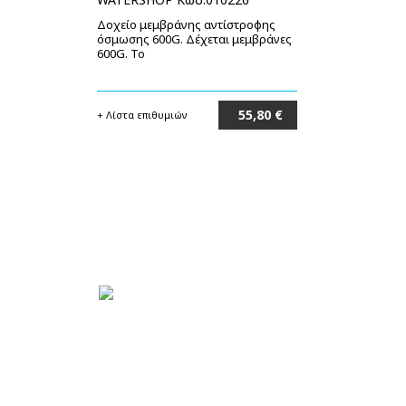
Δοχείο μεμβράνης αντίστροφης
όσμωσης 600G. Δέχεται μεμβράνες
600G. Το
55,80 €
+ Λίστα επιθυμιών
Στο καλάθι