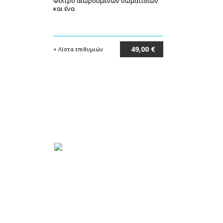
Φίλτρο αιωρουμένων σωματιδίων
και ένα
49,00 €
+ Λίστα επιθυμιών
Στο καλάθι