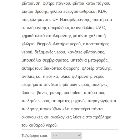
φίλτρανση, φίλτρα πάγκου, φίλτρα κάτω πάγκου,
φίλτρα βρύσης, φίλτρα ενεργού άνθρακα, KDF,
υπερφίλτρανσης UF, Nanoφίλτρανσης, συστήματα
απολύμανσης υπεριώδους ακτινοβολίας UV-C,
χημικά υλικά απολύμανσης με ιόντα χαλκού ή
χλώριο, Θερμοδιυλιστήρια νερού, αποστακτήρες
νερού, δεξαμενές νερού, κανάτες φίλτρανσης,
μπουκάλια σερβιρίσματος, μπετόνια μεταφοράς,
αυτόματους διακόπτες διαρροής, φλοτέρ στάθμης,
αντλίες και πιεστικά, υλικά φίλτρανσης νερού,
εξαρτήματα σύνδεσης φίλτρων νερού, σωλήνες,
βρύσες, βάνες, ρακόρ, controlers, αυτόματους
πωλητές νερού, αυτόματες μηχανές παραγωγής και
πώλησης παγοκύβων κλπ προσφέρει πάντα
οικονομικές και οικολογικές λύσεις στο πρόβλημα
του καθαρού νερού.
Ταξινόμηση κατά: