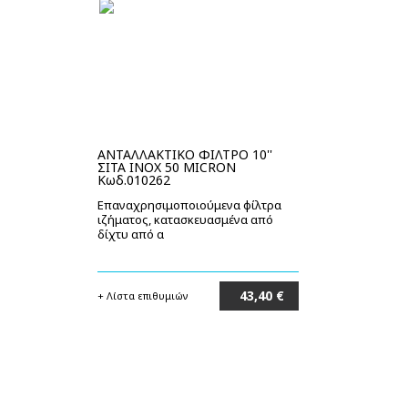
ΑΝΤΑΛΛΑΚΤΙΚΟ ΦΙΛΤΡΟ 10''
ΣΙΤΑ INOX 50 MICRON
Κωδ.010262
Επαναχρησιμοποιούμενα φίλτρα
ιζήματος, κατασκευασμένα από
δίχτυ από α
43,40 €
+ Λίστα επιθυμιών
Στο καλάθι