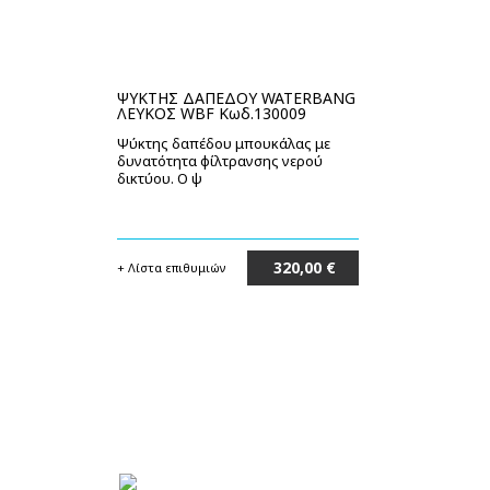
ΨΥΚΤΗΣ ΔΑΠΕΔΟΥ WATERBANG
ΛΕΥΚΟΣ WBF Κωδ.130009
Ψύκτης δαπέδου μπουκάλας με
δυνατότητα φίλτρανσης νερού
δικτύου. Ο ψ
320,00 €
+ Λίστα επιθυμιών
Μη διαθέσιμο