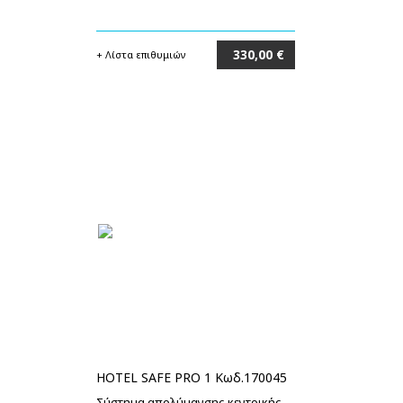
330,00 €
+ Λίστα επιθυμιών
Στο καλάθι
HOTEL SAFE PRO 1 Κωδ.170045
Σύστημα απολύμανσης κεντρικής