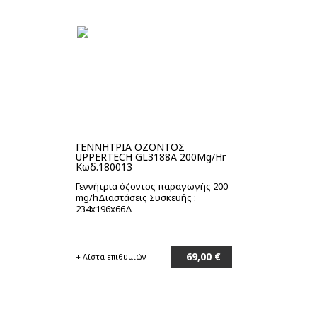
ΓΕΝΝΗΤΡΙΑ ΟΖΟΝΤΟΣ
UPPERTECH GL3188A 200Mg/Hr
Κωδ.180013
Γεννήτρια όζοντος παραγωγής 200
mg/hΔιαστάσεις Συσκευής :
234x196x66Δ
69,00 €
+ Λίστα επιθυμιών
Στο καλάθι