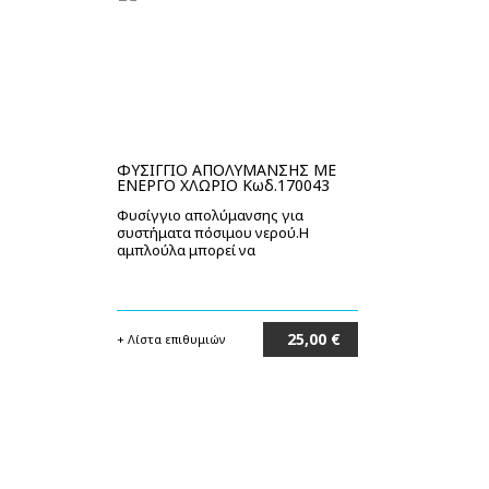
ΦΥΣΙΓΓΙΟ ΑΠΟΛΥΜΑΝΣΗΣ ΜΕ
ΕΝΕΡΓΟ ΧΛΩΡΙΟ Κωδ.170043
Φυσίγγιο απολύμανσης για
συστήματα πόσιμου νερού.Η
αμπλούλα μπορεί να
25,00 €
+ Λίστα επιθυμιών
Στο καλάθι