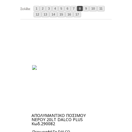
1
2
3
4
5
6
7
8
9
10
11
Σελίδα:
12
13
14
15
16
17
ΑΠΟΛΥΜΑΝΤΙΚΟ ΠΟΣΙΜΟΥ
ΝΕΡΟΥ 20LT DALCO PLUS
Κωδ.290082
ΠεριγραφήΤο DALCO