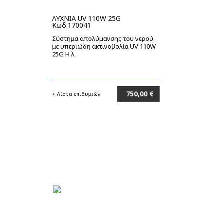
ΛΥΧΝΙΑ UV 110W 25G
Κωδ.170041
Σύστημα απολύμανσης του νερού
με υπεριώδη ακτινοβολία UV 110W
25G Η λ
750,00 €
+ Λίστα επιθυμιών
Στο καλάθι