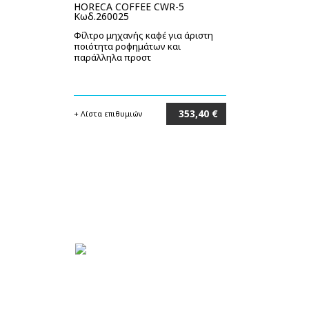
HORECA COFFEE CWR-5
Κωδ.260025
Φίλτρο μηχανής καφέ για άριστη
ποιότητα ροφημάτων και
παράλληλα προστ
353,40 €
+ Λίστα επιθυμιών
Στο καλάθι