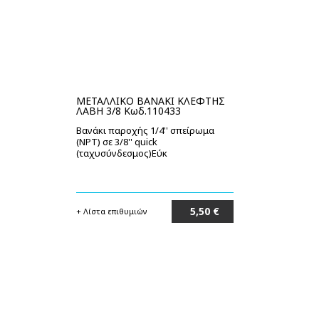
ΜΕΤΑΛΛΙΚΟ ΒΑΝΑΚΙ ΚΛΕΦΤΗΣ
ΛΑΒΗ 3/8 Κωδ.110433
Βανάκι παροχής 1/4'' σπείρωμα
(ΝΡΤ) σε 3/8'' quick
(ταχυσύνδεσμος)Εύκ
5,50 €
+ Λίστα επιθυμιών
Στο καλάθι