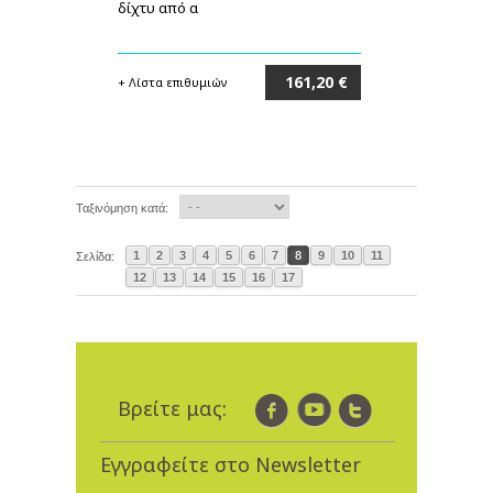
δίχτυ από α
161,20 €
+ Λίστα επιθυμιών
Στο καλάθι
Ταξινόμηση κατά:
1
2
3
4
5
6
7
8
9
10
11
Σελίδα:
12
13
14
15
16
17
Βρείτε μας:
Εγγραφείτε στο Newsletter