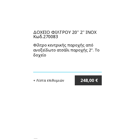
ΔΟΧΕΙΟ ΦΙΛΤΡΟΥ 20'' 2'' INOX
Κωδ.270083
Φίλτρο κεντρικής παροχής από
ανοξείδωτο ατσάλι παροχής 2''. Το
δοχείο
248,00 €
+ Λίστα επιθυμιών
Στο καλάθι