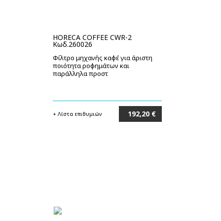
HORECA COFFEE CWR-2
Κωδ.260026
Φίλτρο μηχανής καφέ για άριστη
ποιότητα ροφημάτων και
παράλληλα προστ
192,20 €
+ Λίστα επιθυμιών
Στο καλάθι