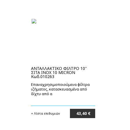
ΑΝΤΑΛΛΑΚΤΙΚΟ ΦΙΛΤΡΟ 10''
ΣΙΤΑ INOX 10 MICRON
Κωδ.010263
Επαναχρησιμοποιούμενα φίλτρα
ιζήματος, κατασκευασμένα από
δίχτυ από α
43,40 €
+ Λίστα επιθυμιών
Στο καλάθι