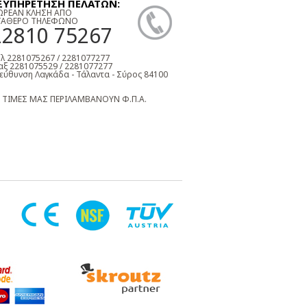
ΞΥΠΗΡΕΤΗΣΗ ΠΕΛΑΤΩΝ:
ΩΡΕΑΝ ΚΛΗΣΗ ΑΠΟ
ΤΑΘΕΡΟ ΤΗΛΕΦΩΝΟ
22810 75267
λ 2281075267 / 2281077277
ξ 2281075529 / 2281077277
εύθυνση Λαγκάδα - Τάλαντα - Σύρος 84100
 ΤΙΜΕΣ ΜΑΣ ΠΕΡΙΛΑΜΒΑΝΟΥΝ Φ.Π.Α.