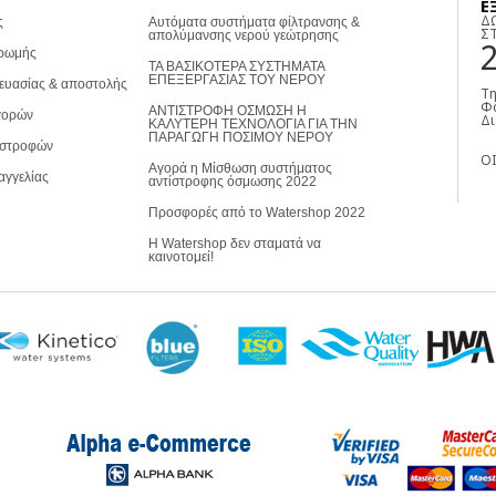
Ε
Δ
ς
Αυτόματα συστήματα φίλτρανσης &
Σ
απολύμανσης νερού γεώτρησης
ρωμής
ΤΑ ΒΑΣΙΚΟΤΕΡΑ ΣΥΣΤΗΜΑΤΑ
ΕΠΕΞΕΡΓΑΣΙΑΣ ΤΟΥ ΝΕΡΟΥ
ευασίας & αποστολής
Τη
Φα
ΑΝΤΙΣΤΡΟΦΗ ΟΣΜΩΣΗ Η
γορών
Δι
ΚΑΛΥΤΕΡΗ ΤΕΧΝΟΛΟΓΙΑ ΓΙΑ ΤΗΝ
ΠΑΡΑΓΩΓΗ ΠΟΣΙΜΟΥ ΝΕΡΟΥ
ιστροφών
ΟΙ
Αγορά η Μίσθωση συστήματος
αγγελίας
αντίστροφης όσμωσης 2022
Προσφορές από το Watershop 2022
Η Watershop δεν σταματά να
καινοτομεί!