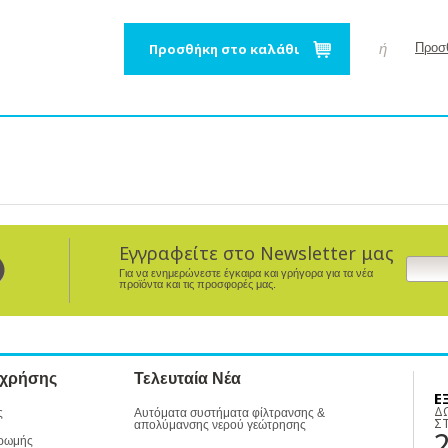
Προσθήκη στο καλάθι
ή
Προσθ
Εγγραφείτε στο Newsletter μας
Για να ενημερώνεστε έγκαιρα και γρήγορα για τα νέα
προϊόντα και τις προσφορές μας.
 χρήσης
Τελευταία Νέα
Ε
Δ
ς
Αυτόματα συστήματα φίλτρανσης &
Σ
απολύμανσης νερού γεώτρησης
ρωμής