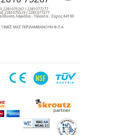
λ 2281075267 / 2281077277
ξ 2281075529 / 2281077277
εύθυνση Λαγκάδα - Τάλαντα - Σύρος 84100
 ΤΙΜΕΣ ΜΑΣ ΠΕΡΙΛΑΜΒΑΝΟΥΝ Φ.Π.Α.