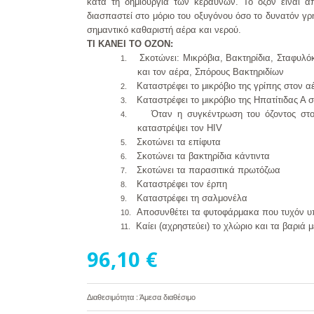
κατά τη δημιουργία των κεραυνών. Το όζον είναι 
διασπαστεί στο μόριο του οξυγόνου όσο το δυνατόν γρη
σημαντικό καθαριστή αέρα και νερού.
ΤΙ ΚΑΝΕΙ ΤΟ ΟΖΟΝ
:
Σκοτώνει: Μικρόβια, Βακτηρίδια, Σταφυλό
1.
και τον αέρα, Σπόρους Βακτηριδίων
Καταστρέφει το μικρόβιο της γρίπης στον α
2.
Καταστρέφει το μικρόβιο της Ηπατίτιδας Α 
3.
Όταν η συγκέντρωση του όζοντος στο
4.
καταστρέψει τον HIV
Σκοτώνει τα επίφυτα
5.
Σκοτώνει τα βακτηρίδια κάντιντα
6.
Σκοτώνει τα παρασιτικά πρωτόζωα
7.
Καταστρέφει τον έρπη
8.
Καταστρέφει τη σαλμονέλα
9.
Αποσυνθέτει τα φυτοφάρμακα που τυχόν υ
10.
Καίει (αχρηστεύει) το χλώριο και τα βαρι
11.
96,10 €
Διαθεσιμότητα : Άμεσα διαθέσιμο