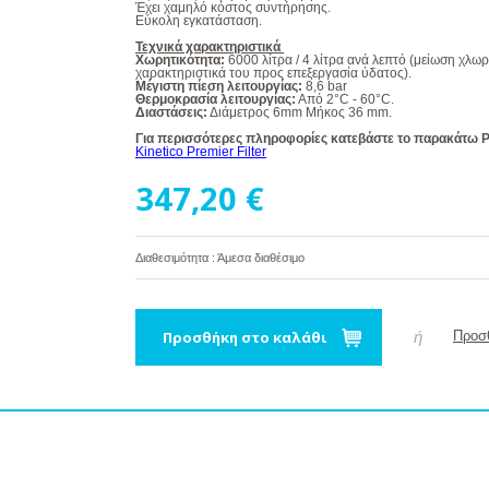
Έχει χαμηλό κόστος συντήρησης.
Εύκολη εγκατάσταση.
Τεχνικά χαρακτηριστικά
Χωρητικότητα:
6000 λίτρα / 4 λίτρα ανά λεπτό (μείωση χλ
χαρακτηριστικά του προς επεξεργασία ύδατος).
Μέγιστη πίεση λειτουργίας:
8,6 bar
Θερμοκρασία λειτουργίας:
Από 2°C - 60°C.
Διαστάσεις:
Διάμετρος 6mm Μήκος 36 mm.
Για περισσότερες πληροφορίες κατεβάστε το παρακάτω 
Kinetico Premier Filter
347,20 €
Διαθεσιμότητα : Άμεσα διαθέσιμο
Προσθήκη στο καλάθι
ή
Προσθ