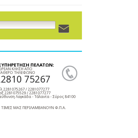
ΞΥΠΗΡΕΤΗΣΗ ΠΕΛΑΤΩΝ:
ΩΡΕΑΝ ΚΛΗΣΗ ΑΠΟ
ΤΑΘΕΡΟ ΤΗΛΕΦΩΝΟ
22810 75267
λ 2281075267 / 2281077277
ξ 2281075529 / 2281077277
εύθυνση Λαγκάδα - Τάλαντα - Σύρος 84100
 ΤΙΜΕΣ ΜΑΣ ΠΕΡΙΛΑΜΒΑΝΟΥΝ Φ.Π.Α.