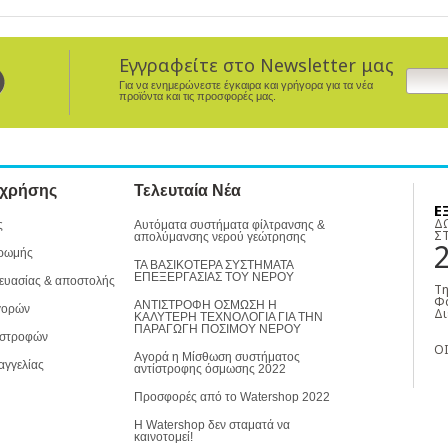
Εγγραφείτε στο Newsletter μας
Για να ενημερώνεστε έγκαιρα και γρήγορα για τα νέα
προϊόντα και τις προσφορές μας.
 χρήσης
Τελευταία Νέα
Ε
Δ
ς
Αυτόματα συστήματα φίλτρανσης &
Σ
απολύμανσης νερού γεώτρησης
ρωμής
ΤΑ ΒΑΣΙΚΟΤΕΡΑ ΣΥΣΤΗΜΑΤΑ
ΕΠΕΞΕΡΓΑΣΙΑΣ ΤΟΥ ΝΕΡΟΥ
ευασίας & αποστολής
Τη
Φα
ΑΝΤΙΣΤΡΟΦΗ ΟΣΜΩΣΗ Η
γορών
Δι
ΚΑΛΥΤΕΡΗ ΤΕΧΝΟΛΟΓΙΑ ΓΙΑ ΤΗΝ
ΠΑΡΑΓΩΓΗ ΠΟΣΙΜΟΥ ΝΕΡΟΥ
ιστροφών
ΟΙ
Αγορά η Μίσθωση συστήματος
αγγελίας
αντίστροφης όσμωσης 2022
Προσφορές από το Watershop 2022
Η Watershop δεν σταματά να
καινοτομεί!