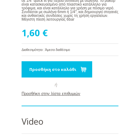
σε 1/4'' quick fit για ταχεία σύνδεση με σωλήνα. Το ρακόρ
είναι κατασκευασμένο από πλαστικό κατάλληλο για
τρόφιμα, και είναι κατάλληλο για χρήση με πόσιμο νερό.
Συνδέεται με σωλήνα 6mm ή 1/4'', και δημιουργεί στεγανές
και ανθεκτικές συνδέσεις χωρίς τη χρήση εργαλείων.
Μέγιστη πίεση λειτουργίας 6bar
1,60 €
Διαθεσιμότητα : Άμεσα διαθέσιμο
Προσθήκη στο καλάθι
ή
Προσθήκη στην λίστα επιθυμιών
Video