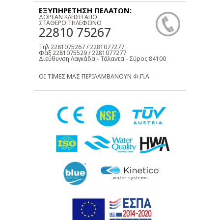
ΕΞΥΠΗΡΕΤΗΣΗ ΠΕΛΑΤΩΝ:
ΔΩΡΕΑΝ ΚΛΗΣΗ ΑΠΟ
ΣΤΑΘΕΡΟ ΤΗΛΕΦΩΝΟ
22810 75267
Τηλ 2281075267 / 2281077277
Φαξ 2281075529 / 2281077277
Διεύθυνση Λαγκάδα - Τάλαντα - Σύρος 84100
ΟΙ ΤΙΜΕΣ ΜΑΣ ΠΕΡΙΛΑΜΒΑΝΟΥΝ Φ.Π.Α.